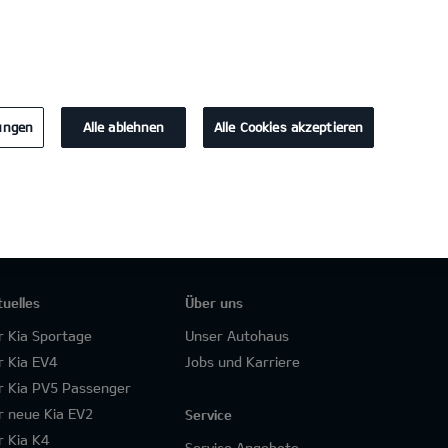
KONTAKT
lungen
Alle ablehnen
Alle Cookies akzeptieren
tuelles
Über uns
r Kia Sportage
Unser Autohaus
r Kia EV4
Jobs und Karriere
r Kia PV5 Passenger
r neue Kia EV2
Service
r Kia K4
Service Angebote