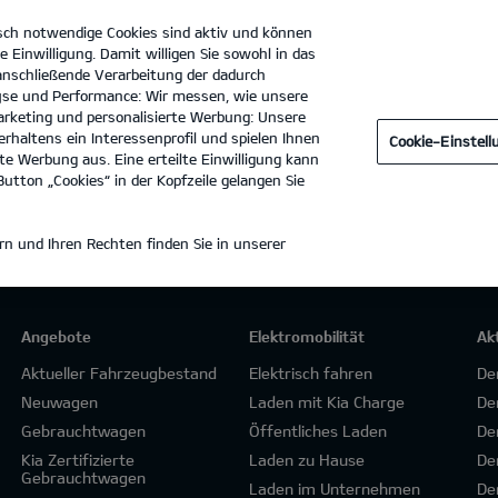
sch notwendige Cookies sind aktiv und können
e Einwilligung. Damit willigen Sie sowohl in das
 anschließende Verarbeitung der dadurch
se und Performance: Wir messen, wie unsere
Moll Motors GmbH
Tel. :
0221-292750
rketing und personalisierte Werbung: Unsere
rhaltens ein Interessenprofil und spielen Ihnen
Cookie-Einstel
e Werbung aus. Eine erteilte Einwilligung kann
utton „Cookies“ in der Kopfzeile gelangen Sie
n und Ihren Rechten finden Sie in unserer
Angebote
Elektromobilität
Ak
Aktueller Fahrzeugbestand
Elektrisch fahren
De
Neuwagen
Laden mit Kia Charge
De
Gebrauchtwagen
Öffentliches Laden
De
Kia Zertifizierte
Laden zu Hause
De
Gebrauchtwagen
Laden im Unternehmen
De