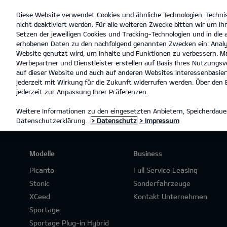
Diese Website verwendet Cookies und ähnliche Technologien. Techni
open
nicht deaktiviert werden. Für alle weiteren Zwecke bitten wir um Ihr
menu
Setzen der jeweiligen Cookies und Tracking-Technologien und in die
erhobenen Daten zu den nachfolgend genannten Zwecken ein: Analy
Website genutzt wird, um Inhalte und Funktionen zu verbessern. Ma
Werbepartner und Dienstleister erstellen auf Basis Ihres Nutzungsve
PREISLISTEN
auf dieser Website und auch auf anderen Websites interessenbasiert
jederzeit mit Wirkung für die Zukunft widerrufen werden. Über den B
jederzeit zur Anpassung Ihrer Präferenzen.
Weitere Informationen zu den eingesetzten Anbietern, Speicherdauer
Datenschutzerklärung.
> Datenschutz
> Impressum
Modelle
Business
Picanto
Full Service Leasing
Stonic
Sonderfahrzeuge
XCeed
Kontakt Unternehmen
Sportage
Sportage Plug-in Hybrid