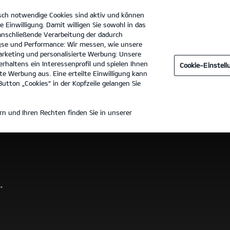
sch notwendige Cookies sind aktiv und können
e Einwilligung. Damit willigen Sie sowohl in das
 anschließende Verarbeitung der dadurch
se und Performance: Wir messen, wie unsere
Moll Motors GmbH
Tel. :
0221-292750
rketing und personalisierte Werbung: Unsere
rhaltens ein Interessenprofil und spielen Ihnen
Cookie-Einstel
Technische Daten
Preisliste herunterladen
e Werbung aus. Eine erteilte Einwilligung kann
utton „Cookies“ in der Kopfzeile gelangen Sie
n und Ihren Rechten finden Sie in unserer
.