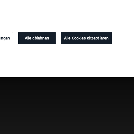
KONTAKT
lungen
Alle ablehnen
Alle Cookies akzeptieren
Probefahrt
Konfigurator