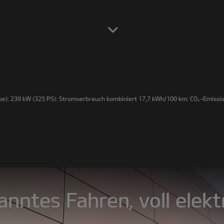
e); 239 kW (325 PS): Stromverbrauch kombiniert 17,7 kWh/100 km; CO₂-Emission
nntes Fahren, voll elektr