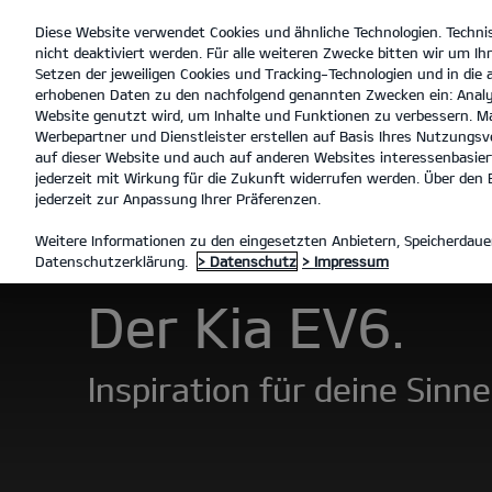
Diese Website verwendet Cookies und ähnliche Technologien. Techni
open
nicht deaktiviert werden. Für alle weiteren Zwecke bitten wir um Ihr
menu
Setzen der jeweiligen Cookies und Tracking-Technologien und in die
erhobenen Daten zu den nachfolgend genannten Zwecken ein: Analy
Website genutzt wird, um Inhalte und Funktionen zu verbessern. Ma
Werbepartner und Dienstleister erstellen auf Basis Ihres Nutzungsve
Der EV6
Entdecken
auf dieser Website und auch auf anderen Websites interessenbasiert
jederzeit mit Wirkung für die Zukunft widerrufen werden. Über den B
jederzeit zur Anpassung Ihrer Präferenzen.
MODELLE
EV6
DER EV6
Weitere Informationen zu den eingesetzten Anbietern, Speicherdauer
Datenschutzerklärung.
> Datenschutz
> Impressum
Der Kia EV6.
Inspiration für deine Sinne